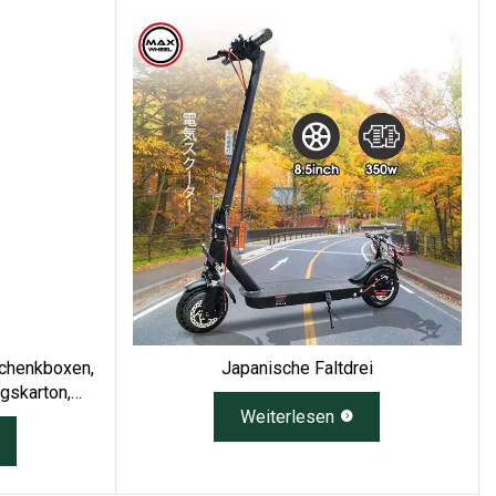
schenkboxen,
Japanische Faltdrei
gskarton,
, Versand,
Weiterlesen
ierbox