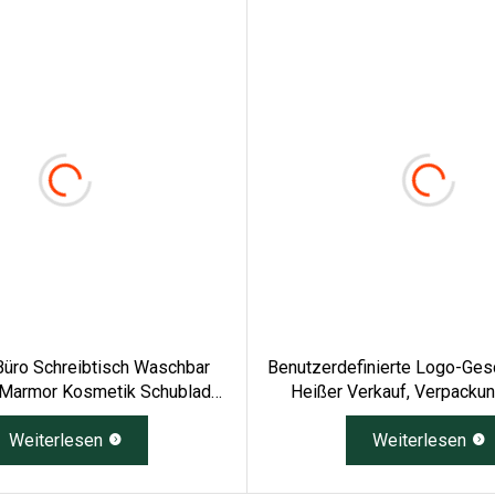
Büro Schreibtisch Waschbar
Benutzerdefinierte Logo-Ge
 Marmor Kosmetik Schublade
Heißer Verkauf, Verpackun
rennwände Make-Up Organizer
Kosmetische Plastikflasche
Weiterlesen
Lagerung, Faltbare Pap
Weiterlesen