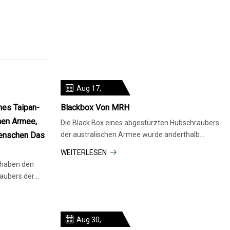
Aug 17,
2023
nes Taipan-
Blackbox Von MRH
hen Armee,
Die Black Box eines abgestürzten Hubschraubers
Menschen Das
der australischen Armee wurde anderthalb
Wochen, nachdem er mit vier Bes
WEITERLESEN
 haben den
aubers der
er wä
Aug 30,