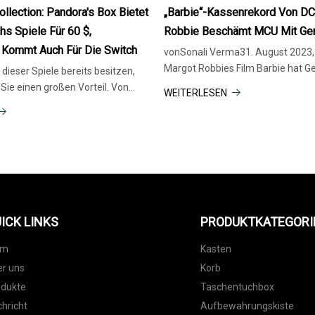
2023
llection: Pandora's Box Bietet
„Barbie“-Kassenrekord Von DC
hs Spiele Für 60 $,
Robbie Beschämt MCU Mit Ge
 Kommt Auch Für Die Switch
vonSonali Verma31. August 2023,
Margot Robbies Film Barbie hat G
dieser Spiele bereits besitzen,
geschrieben, indem er Mega-Fran
Sie einen großen Vorteil. Von
WEITERLESEN
und Marvel überholt hat. Seit seinem Kinostart ist
m 31. August 2023 um 6:56 Uhr
der Film die Kassensammlung
ugierig auf das Borderlands-
, aber nicht wissen, wo
ICK LINKS
PRODUKTKATEGORI
im
Kasten
r uns
Korb
odukte
Taschentuchbox
hricht
Aufbewahrungskiste