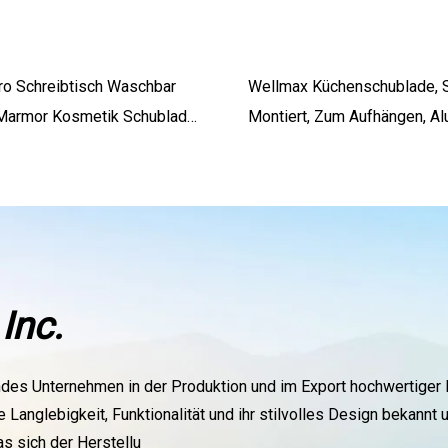
ro Schreibtisch Waschbar
Wellmax Küchenschublade, S
 Marmor Kosmetik Schublade
Montiert, Zum Aufhängen, Al
Trennwände Make-Up
Graubraun, Pulverbeschichtet
Multifunktionaler Schublade
Inc.
rendes Unternehmen in der Produktion und im Export hochwertig
e Langlebigkeit, Funktionalität und ihr stilvolles Design bekannt
s sich der Herstellu