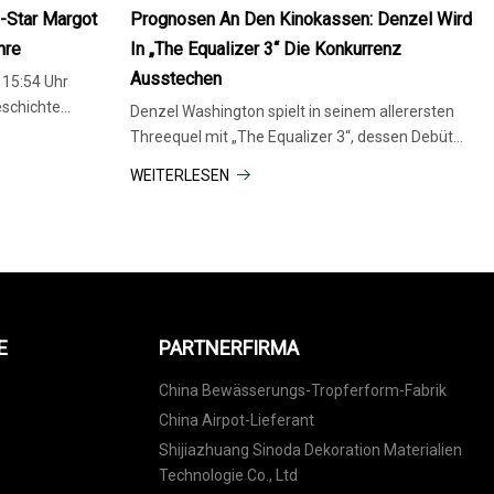
2023
-Star Margot
Prognosen An Den Kinokassen: Denzel Wird
nre
In „The Equalizer 3“ Die Konkurrenz
Ausstechen
 15:54 Uhr
eschichte
Denzel Washington spielt in seinem allerersten
chises wie DC
Threequel mit „The Equalizer 3“, dessen Debüt
voraussichtlich rund 30 Millionen US-Dollar kosten
WEITERLESEN
wird. An diesem Labor-Day-Wochenende kommt
nur ein einziger neuer Breitband-Eintrag in die
Kinos
E
PARTNERFIRMA
China Bewässerungs-Tropferform-Fabrik
China Airpot-Lieferant
Shijiazhuang Sinoda Dekoration Materialien
Technologie Co., Ltd