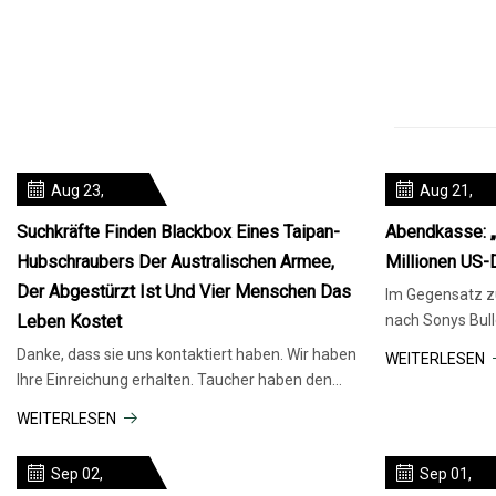
Aug 23,
Aug 21,
2023
2023
Suchkräfte Finden Blackbox Eines Taipan-
Abendkasse: „
Hubschraubers Der Australischen Armee,
Millionen US-
Der Abgestürzt Ist Und Vier Menschen Das
Im Gegensatz z
Leben Kostet
nach Sonys Bull
mangelte, schei
Danke, dass sie uns kontaktiert haben. Wir haben
WEITERLESEN
Ihre Einreichung erhalten. Taucher haben den
Flugdatenschreiber eine
WEITERLESEN
Sep 02,
Sep 01,