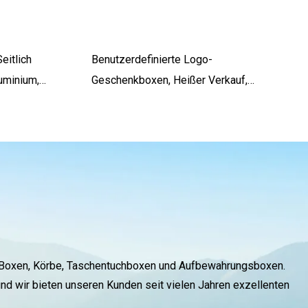
eitlich
Benutzerdefinierte Logo-
uminium,
Geschenkboxen, Heißer Verkauf,
,
Verpackungskarton, Kosmetische
n-Seitenkorb
Plastikflasche, Versand, Lagerung,
Faltbare Papierbox
er Boxen, Körbe, Taschentuchboxen und Aufbewahrungsboxen.
 und wir bieten unseren Kunden seit vielen Jahren exzellenten