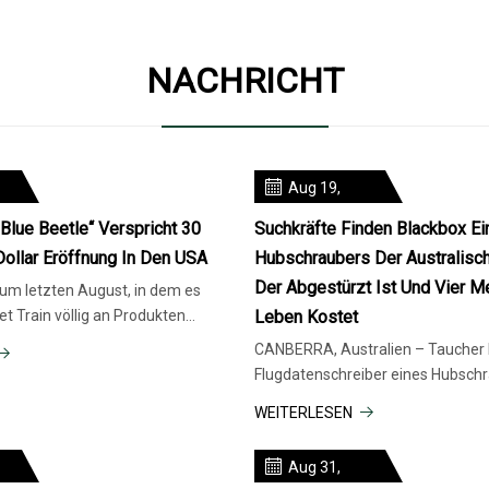
NACHRICHT
Aug 19,
2023
Blue Beetle“ Verspricht 30
Suchkräfte Finden Blackbox Ei
Dollar Eröffnung In Den USA
Hubschraubers Der Australisc
Der Abgestürzt Ist Und Vier 
um letzten August, in dem es
et Train völlig an Produkten
Leben Kostet
nt es in diesem Mo
CANBERRA, Australien – Taucher
Flugdatenschreiber eines Hubschr
australischen Armee geborgen, d
WEITERLESEN
Aug 31,