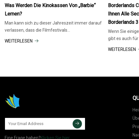
2023
2023
Was Werden Die Kinokassen Von „Barbie“
Borderlands Co
Lernen?
Ihnen Alle Sec
Borderlands 3
Man kann sich zu dieser Jahreszeit immer darauf
verlassen, dass die Filmfestivals
Wenn Sie einige 
Überraschungshits liefern, doch in der
gibt es auch für 
WEITERLESEN
Zwischenzeit muss sich Hollywood mit einem
Jason Fanelli a
WEITERLESEN
anderen Problem auseinandersetzen: seinem
PDT Wenn Sie ne
Barbitude-Kater. Barbies Milliarden werden es tun
Franchise waren
QU
He
Übe
Pr
Nac
Eine Frage haben?
Klicken Sie hier