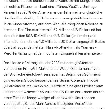
Inzwischen ist die bonbonfarbene Komödie mit Margot Robbie
ein echtes Phänomen. Laut einer Yahoo/YouGov-Umfrage
kennen fast 90 % der Amerikaner den Film – eine unglaubliche
Durchschlagskraft, mit Scharen von rosa gekleideten Fans, die
in die Kinos strömen, auf dem Weg, alle möglichen Rekorde zu
brechen. Der Film startete mit 162 Millionen US-Dollar und hat
derzeit in den USA 594 Millionen US-Dollar (und mehr) und
international mehr als 1,3 Milliarden US-Dollar eingespielt. Barbie
übertraf sogar den letzten Harry-Potter-Film als Warners-
Veröffentlichung mit den höchsten Einspielzahlen aller Zeiten.
Das House of M mag im Jahr 2023 mit dem größtenteils
verrissenen Film „Ant-Man and the Wasp: Quantumania“ von
der Bildfläche gestolpert sein, aber mit Beginn des Sommers
ging es dem Studio besser. James Gunns krönende Trilogie
„Guardians of the Galaxy Vol. 3 erzielte eine gute Erfolgsbilanz
und brachte weltweit 845 Millionen US-Dollar ein – mehr als der
erste Film und knapp weniger als der zweite. Unterdessen
verdoppelte „Spider-Man: Across the Spider-Verse“ den