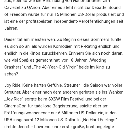
aus, ebenso wie die Verbindung von Hauptdarsteller Jim
Caviezel zu QAnon. Aber eines steht nicht zur Debatte: Sound
of Freedom wurde für nur 15 Millionen US-Dollar produziert und
ist eine der profitabelsten Independent-Veröffentlichungen seit
Jahren.
Dieser tat am meisten weh. Zu Beginn dieses Sommers fühlte
es sich so an, als würden Komödien mit R-Rating endlich und
endlich in die Kinos zurückkehren. Erinnern Sie sich noch daran,
wie viel Spaß es gemacht hat, vor 18 Jahren „Wedding
Crashers“ und „The 40-Year-Old Virgin“ beide im Kino zu
sehen?
Joy Ride. Keine harten Gefühle. Streuner... die Saison war voller
Streuner. Aber einer nach dem anderen gerieten sie ins Wanken.
„Joy Ride“ sorgte beim SXSW Film Festival und bei der
CinemaCon für tadellose Begeisterung, spielte aber am
Eröffnungswochenende nur 6 Millionen US-Dollar ein, in den
USA insgesamt 12 Millionen US-Dollar. In „No Hard Feelings“
drehte Jennifer Lawrence ihre erste große, breit angelegte