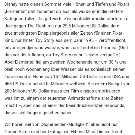
Disney hatte diesen Sommer viele Höhen und Tiefen und Pixars
„Elemental“ sah zunächst so aus, als würde er in die letztere
Kategorie fallen. Die gefeierte Zeichentrickkomödie startete im
Juni gegen The Flash mit nur 29,5 Millionen US-Dollar, dem
zweitniedrigsten Einspielergebnis aller Zeiten für einen Pixar-
Kino, nur hinter Toy Story aus dem Jahr 1995 – veröffentlicht,
bevor irgendjemand wusste, was zum Teufel ein Pixar ist. (Und
das vor der Inflation, da Toy Story mehr Tickets verkaufte.)
Aber Elemental fiel am zweiten Wochenende nur um 38 % und
blieb noch wochenlang über Wasser, bis es schließlich seinen
Turnaround in Höhe von 151 Millionen US-Dollar in den USA und
468 US-Dollar schaffte Millionen weltweit. Bei einem Budget von
200 Millionen US-Dollar muss der Film einiges amortisieren –
was ihn zu einem der teuersten Animationsfilme aller Zeiten
macht –, aber das ist einer der beeindruckendsten Rebounds,
die wir seit langem gesehen haben.
Wir hören viel von „Superhelden-Müdigkeit“, aber nicht nur
Comic-Filme sind heutzutage ein Hit und Miss. Dieser Trend