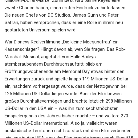
Millionen-Dollar-Marke. Zumindest wird Jaime Reyes eine
zweite Chance haben, einen ersten Eindruck zu hinterlassen.
Die neuen Chefs von DC Studios, James Gunn und Peter
Safran, haben versprochen, dass er eine Rolle in ihrem neu
gestarteten Universum spielen wird.
War Disneys Realverfilmung „Die kleine Meerjungfrau“ ein
Kassenschlager? Hängt davon ab, wen Sie fragen. Das Rob-
Marshall-Musical, angeführt von Halle Baileys
atemberaubendem Durchbruchsauftritt, blieb am
Eröffnungswochenende am Memorial Day etwas hinter den
Erwartungen zurück und spielte knapp 119 Millionen US-Dollar
ein, nachdem vorhergesagt wurde, dass der Nettogewinn bei
125 Millionen US-Dollar liegen würde. Aber der Film bewies
großes Durchhaltevermögen und brachte letztlich 298 Millionen
US-Dollar in den USA ein – was ihn zum sechsthöchsten
Einspielergebnis des Jahres bisher machte – und weitere 270
Millionen US-Dollar international. Also ja, vielleicht waren
ausländische Territorien nicht so stark mit dem Film verbunden
wie jene in den USA, aber der Film brachte immer noch über 568