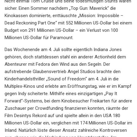
Nicht einmal Tom Cruise und seine todesmutigen Stunts waren
sicher. Einen Sommer nachdem „Top Gun: Maverick“ die
Kinokassen dominierte, enttäuschte „Mission: Impossible –
Dead Reckoning Part One“ mit 552 Millionen US-Dollar bei einem
Budget von 291 Millionen US-Dollar – ein Verlust von 100
Millionen US-Dollar für Paramount.
Das Wochenende am 4. Juli sollte eigentlich Indiana Jones
gehören, doch stattdessen stahl ein anderer Actionheld dem
Abenteurer mit Fedora den Wind aus den Segeln. Der
aufstrebende Glaubensvertrieb Angel Studios brachte den
Kinderhandelsthriller „Sound of Freedom“ am 4. Juli in die
Multiplex-Kinos und erlebte am Eröffnungstag, wie er im Kampf
gegen Indy scheiterte. Mithilfe eines einzigartigen „Pay It
Forward“-Systems, bei dem Kinobesucher Freikarten für andere
Zuschauer per Crowdfunding finanzieren konnten, räumte der
Film Desintys Rekord auf und spielte allein in den USA 180
Millionen US-Dollar ein, verglichen mit 174 Millionen US-Dollar im
Inland. Natürlich löste dieser Ansatz zahlreiche Kontroversen