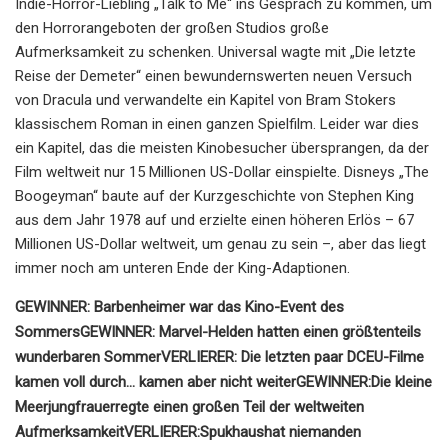
Indie-Horror-Liebling „Talk to Me“ ins Gespräch zu kommen, um
den Horrorangeboten der großen Studios große
Aufmerksamkeit zu schenken. Universal wagte mit „Die letzte
Reise der Demeter“ einen bewundernswerten neuen Versuch
von Dracula und verwandelte ein Kapitel von Bram Stokers
klassischem Roman in einen ganzen Spielfilm. Leider war dies
ein Kapitel, das die meisten Kinobesucher übersprangen, da der
Film weltweit nur 15 Millionen US-Dollar einspielte. Disneys „The
Boogeyman“ baute auf der Kurzgeschichte von Stephen King
aus dem Jahr 1978 auf und erzielte einen höheren Erlös – 67
Millionen US-Dollar weltweit, um genau zu sein –, aber das liegt
immer noch am unteren Ende der King-Adaptionen.
GEWINNER: Barbenheimer war das Kino-Event des
Sommers
GEWINNER: Marvel-Helden hatten einen größtenteils
wunderbaren Sommer
VERLIERER: Die letzten paar DCEU-Filme
kamen voll durch... kamen aber nicht weiter
GEWINNER:
Die kleine
Meerjungfrau
erregte einen großen Teil der weltweiten
Aufmerksamkeit
VERLIERER:
Spukhaus
hat niemanden