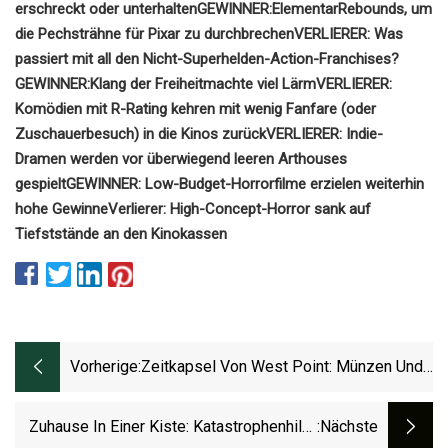
erschreckt oder unterhalten
GEWINNER:
Elementar
Rebounds, um
die Pechsträhne für Pixar zu durchbrechen
VERLIERER: Was
passiert mit all den Nicht-Superhelden-Action-Franchises?
GEWINNER:
Klang der Freiheit
machte viel Lärm
VERLIERER:
Komödien mit R-Rating kehren mit wenig Fanfare (oder
Zuschauerbesuch) in die Kinos zurück
VERLIERER: Indie-
Dramen werden vor überwiegend leeren Arthouses
gespielt
GEWINNER: Low-Budget-Horrorfilme erzielen weiterhin
hohe Gewinne
Verlierer: High-Concept-Horror sank auf
Tiefststände an den Kinokassen
Vorherige:
Zeitkapsel Von West Point: Münzen Und
Medaillen In Mysteriöser Kiste Gefunden
Zuhause In Einer Kiste: Katastrophenhilfe
:nächste